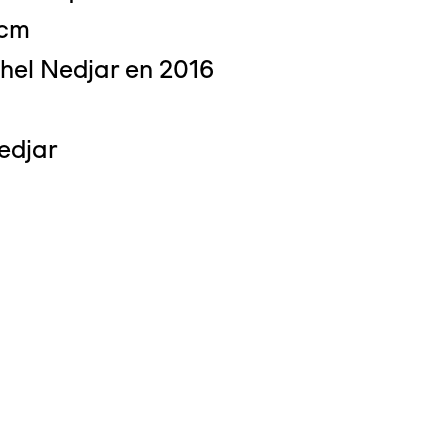
 cm
hel Nedjar en 2016
 : Michel Bourguet
edjar