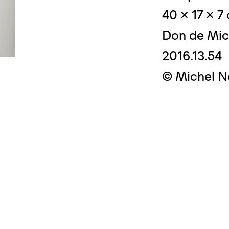
40 x 17 x 7
Don de Mic
2016.13.54
© Crédit photo
© Michel N