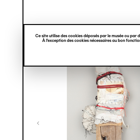
princ
Gestion des cookies
Navigation
verticale
Ce site utilise des cookies déposés par le musée ou par de
Aller
À l’exception des cookies nécessaires au bon fonction
au
contenu
principal