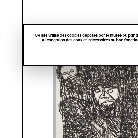
princ
Gestion des cookies
Navigation
verticale
Ce site utilise des cookies déposés par le musée ou par de
Aller
À l’exception des cookies nécessaires au bon fonction
au
contenu
principal