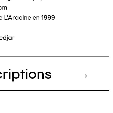
 cm
e L'Aracine en 1999
edjar
criptions