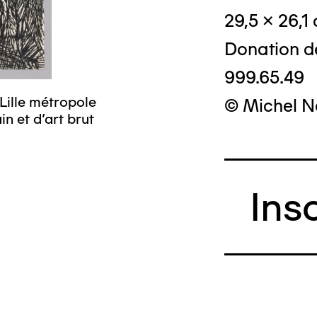
29,5 x 26,1
Donation d
999.65.49
Lille métropole
© Michel N
n et d’art brut
Ins