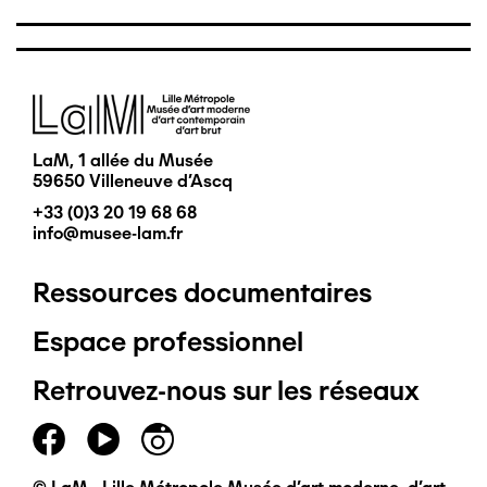
Image
LaM, 1 allée du Musée
59650 Villeneuve d'Ascq
+33 (0)3 20 19 68 68
info@musee-lam.fr
Ressources documentaires
Pied
Espace professionnel
de
Retrouvez-nous sur les réseaux
page
principal