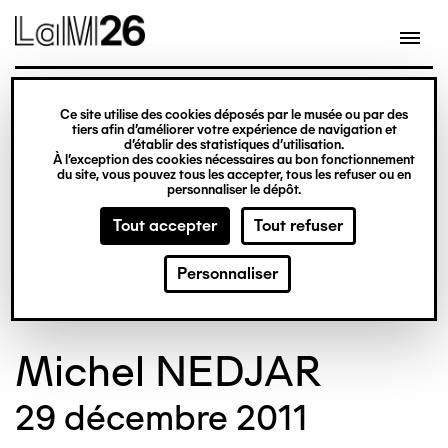
Gestion des cookies
Ce site utilise des cookies déposés par le musée ou par des
Aller
tiers afin d’améliorer votre expérience de navigation et
d’établir des statistiques d’utilisation.
au
À l’exception des cookies nécessaires au bon fonctionnement
du site, vous pouvez tous les accepter, tous les refuser ou en
contenu
© Crédit photo : Nicolas Dewitte/LaM Lille
©
personnaliser le dépôt.
principal
métropole musée d’art moderne d’art
m
Tout accepter
Tout refuser
contemporain et d’art brut
c
Personnaliser
Michel NEDJAR
29 décembre 2011