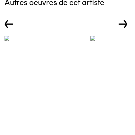
Autres oeuvres de cet artiste
←
→