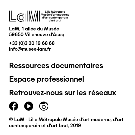
Image
LaM, 1 allée du Musée
59650 Villeneuve d'Ascq
+33 (0)3 20 19 68 68
info@musee-lam.fr
Ressources documentaires
Pied
Espace professionnel
de
Retrouvez-nous sur les réseaux
page
principal
© LaM - Lille Métropole Musée d'art moderne, d'art
contemporain et d'art brut, 2019