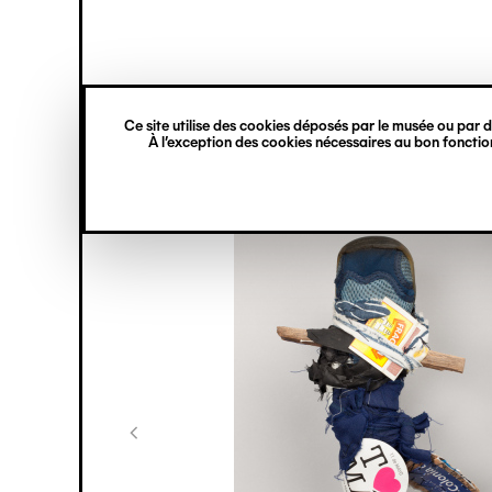
princ
Gestion des cookies
Navigation
verticale
Ce site utilise des cookies déposés par le musée ou par de
Aller
À l’exception des cookies nécessaires au bon fonction
au
contenu
principal