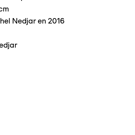
 cm
hel Nedjar en 2016
 : Michel Bourguet
edjar