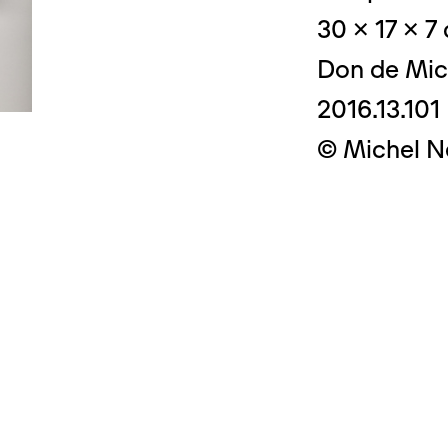
30 x 17 x 7
Don de Mic
2016.13.101
© Crédit photo
© Michel N