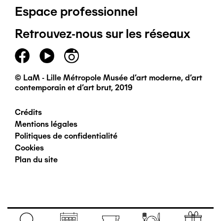
Espace professionnel
de
Retrouvez-nous sur les réseaux
page
principal
© LaM - Lille Métropole Musée d'art moderne, d'art
contemporain et d'art brut, 2019
Crédits
Pied
Mentions légales
Politiques de confidentialité
de
Cookies
Plan du site
page
secondaire
Navigation