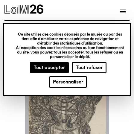
Gestion des cookies
Ce site utilise des cookies déposés par le musée ou par des
Aller
tiers afin d’améliorer votre expérience de navigation et
d’établir des statistiques d’utilisation.
au
À l’exception des cookies nécessaires au bon fonctionnement
du site, vous pouvez tous les accepter, tous les refuser ou en
contenu
personnaliser le dépôt.
principal
Tout accepter
Tout refuser
Personnaliser