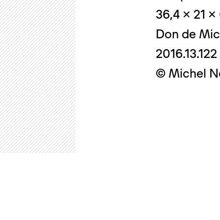
36,4 x 21 x
Don de Mic
2016.13.122
© Michel N