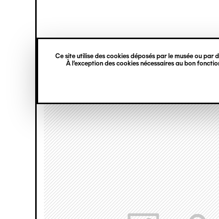
princ
Gestion des cookies
Navigation
verticale
Ce site utilise des cookies déposés par le musée ou par de
Aller
À l’exception des cookies nécessaires au bon fonction
au
contenu
principal