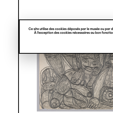
princ
Gestion des cookies
Navigation
verticale
Ce site utilise des cookies déposés par le musée ou par de
Aller
À l’exception des cookies nécessaires au bon fonction
au
contenu
principal