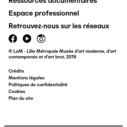
Ressources documentaires
Pied
Espace professionnel
de
Retrouvez-nous sur les réseaux
page
principal
© LaM - Lille Métropole Musée d'art moderne, d'art
contemporain et d'art brut, 2019
Crédits
Pied
Mentions légales
Politiques de confidentialité
de
Cookies
Plan du site
page
secondaire