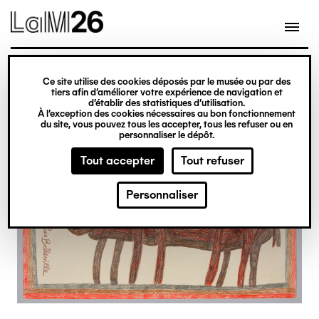
Gestion des cookies
Ce site utilise des cookies déposés par le musée ou par des
Aller
tiers afin d’améliorer votre expérience de navigation et
d’établir des statistiques d’utilisation.
au
À l’exception des cookies nécessaires au bon fonctionnement
du site, vous pouvez tous les accepter, tous les refuser ou en
contenu
personnaliser le dépôt.
principal
Tout accepter
Tout refuser
Personnaliser