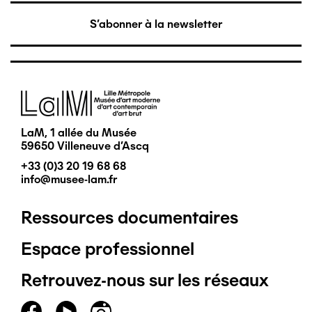
S'abonner à la newsletter
Image
LaM, 1 allée du Musée
59650 Villeneuve d'Ascq
+33 (0)3 20 19 68 68
info@musee-lam.fr
Ressources documentaires
Pied
Espace professionnel
de
Retrouvez-nous sur les réseaux
page