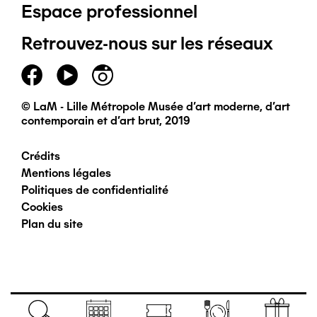
Espace professionnel
de
Retrouvez-nous sur les réseaux
page
principal
© LaM - Lille Métropole Musée d'art moderne, d'art
contemporain et d'art brut, 2019
Crédits
Pied
Mentions légales
Politiques de confidentialité
de
Cookies
Plan du site
page
secondaire
Navigation