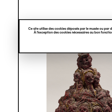
princ
Gestion des cookies
Navigation
verticale
Ce site utilise des cookies déposés par le musée ou par de
Aller
À l’exception des cookies nécessaires au bon fonction
au
contenu
principal