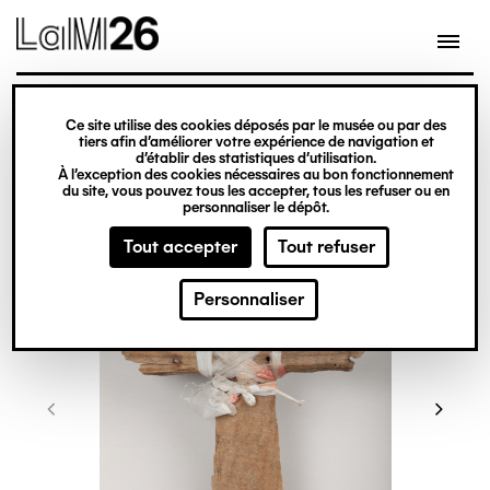
Gestion des cookies
Ce site utilise des cookies déposés par le musée ou par des
Aller
tiers afin d’améliorer votre expérience de navigation et
d’établir des statistiques d’utilisation.
au
À l’exception des cookies nécessaires au bon fonctionnement
du site, vous pouvez tous les accepter, tous les refuser ou en
contenu
personnaliser le dépôt.
principal
Tout accepter
Tout refuser
Personnaliser