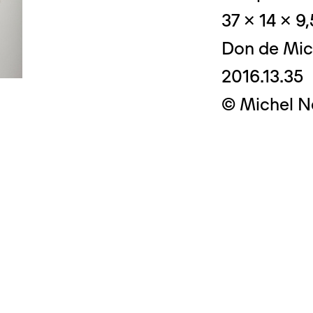
37 x 14 x 9
Don de Mic
2016.13.35
© Crédit photo
© Michel N