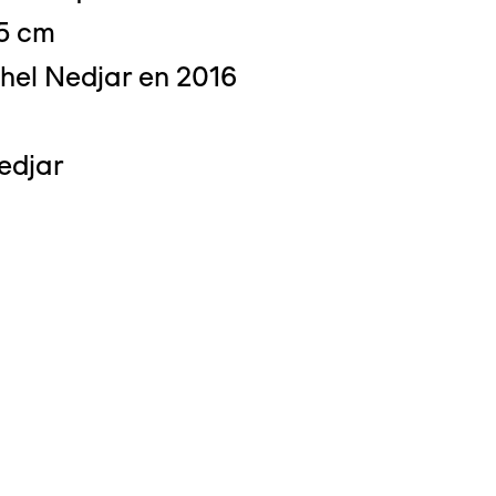
,5 cm
hel Nedjar en 2016
 : Michel Bourguet
edjar