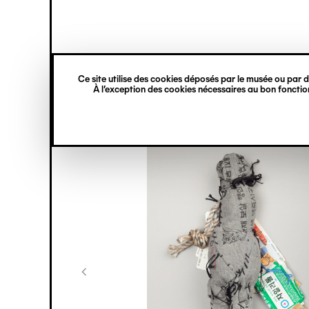
princ
Gestion des cookies
Navigation
verticale
Ce site utilise des cookies déposés par le musée ou par de
Aller
À l’exception des cookies nécessaires au bon fonction
au
contenu
principal