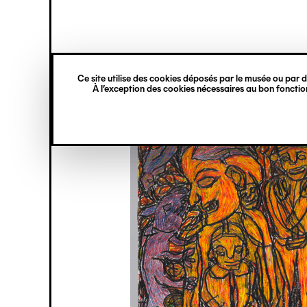
princ
Gestion des cookies
Navigation
verticale
Ce site utilise des cookies déposés par le musée ou par de
Aller
À l’exception des cookies nécessaires au bon fonction
au
contenu
principal