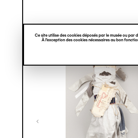
princ
Gestion des cookies
Navigation
verticale
Ce site utilise des cookies déposés par le musée ou par de
Aller
À l’exception des cookies nécessaires au bon fonction
au
contenu
principal