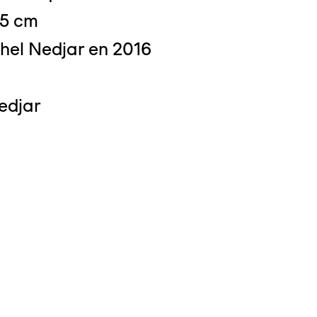
,5 cm
hel Nedjar en 2016
 : Michel Bourguet
edjar