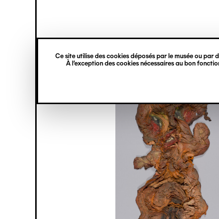
princ
Gestion des cookies
Navigation
verticale
Ce site utilise des cookies déposés par le musée ou par de
Aller
À l’exception des cookies nécessaires au bon fonction
au
contenu
principal