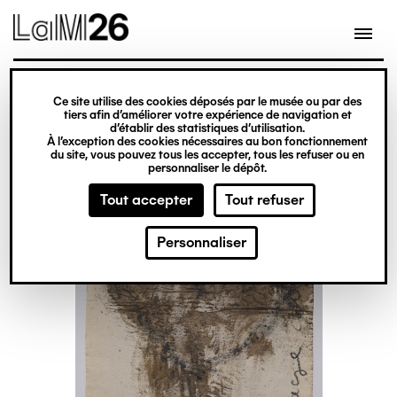
Gestion des cookies
Ce site utilise des cookies déposés par le musée ou par des
Aller
tiers afin d’améliorer votre expérience de navigation et
d’établir des statistiques d’utilisation.
au
À l’exception des cookies nécessaires au bon fonctionnement
du site, vous pouvez tous les accepter, tous les refuser ou en
contenu
personnaliser le dépôt.
principal
Tout accepter
Tout refuser
Personnaliser