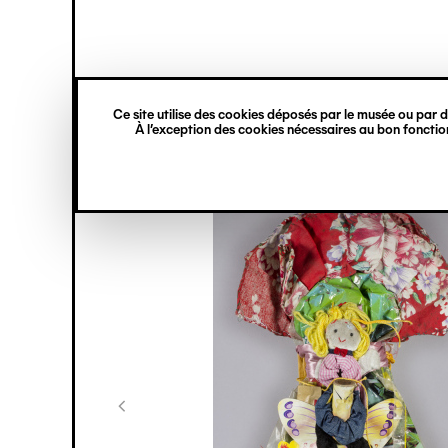
princ
Gestion des cookies
Navigation
verticale
Ce site utilise des cookies déposés par le musée ou par de
Aller
À l’exception des cookies nécessaires au bon fonction
au
contenu
principal