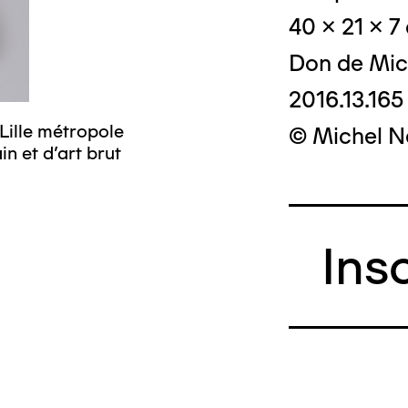
40 x 21 x 7
Don de Mic
2016.13.165
Lille métropole
© Crédit photo
© Michel N
n et d’art brut
musée d’art mo
Ins