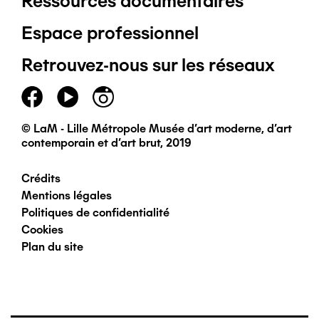
Ressources documentaires
Pied
Espace professionnel
de
Retrouvez-nous sur les réseaux
page
principal
© LaM - Lille Métropole Musée d'art moderne, d'art
contemporain et d'art brut, 2019
Crédits
Pied
Mentions légales
Politiques de confidentialité
de
Cookies
Plan du site
page
secondaire