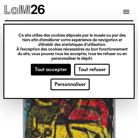
Gestion des cookies
Ce site utilise des cookies déposés par le musée ou par des
Aller
tiers afin d’améliorer votre expérience de navigation et
d’établir des statistiques d’utilisation.
au
À l’exception des cookies nécessaires au bon fonctionnement
du site, vous pouvez tous les accepter, tous les refuser ou en
contenu
personnaliser le dépôt.
principal
Tout accepter
Tout refuser
Personnaliser