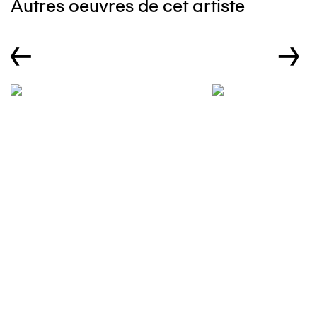
Autres oeuvres de cet artiste
←
→