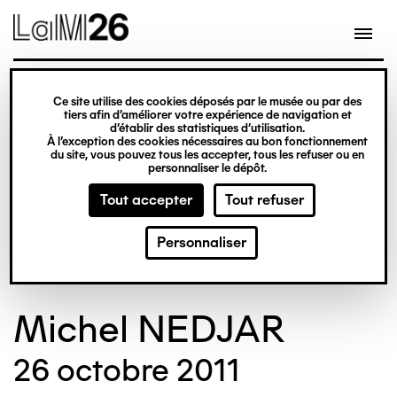
Gestion des cookies
Ce site utilise des cookies déposés par le musée ou par des
Aller
tiers afin d’améliorer votre expérience de navigation et
d’établir des statistiques d’utilisation.
au
À l’exception des cookies nécessaires au bon fonctionnement
du site, vous pouvez tous les accepter, tous les refuser ou en
contenu
© Crédit photo : Nicolas Dewitte/LaM Lille
©
personnaliser le dépôt.
principal
métropole musée d’art moderne d’art
m
Tout accepter
Tout refuser
contemporain et d’art brut
c
Personnaliser
Michel NEDJAR
26 octobre 2011