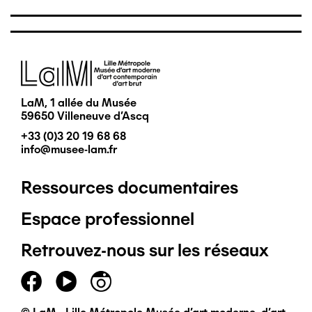
Image
LaM, 1 allée du Musée
59650 Villeneuve d'Ascq
+33 (0)3 20 19 68 68
info@musee-lam.fr
Ressources documentaires
Pied
Espace professionnel
de
Retrouvez-nous sur les réseaux
page
principal