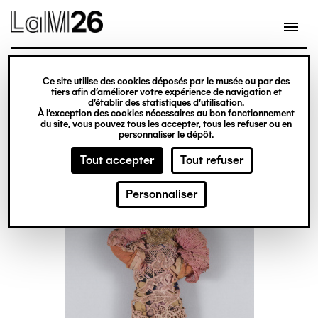
Gestion des cookies
Ce site utilise des cookies déposés par le musée ou par des
Aller
tiers afin d’améliorer votre expérience de navigation et
d’établir des statistiques d’utilisation.
au
À l’exception des cookies nécessaires au bon fonctionnement
du site, vous pouvez tous les accepter, tous les refuser ou en
contenu
personnaliser le dépôt.
principal
Tout accepter
Tout refuser
Personnaliser