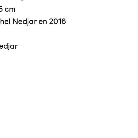
,5 cm
hel Nedjar en 2016
 : Michel Bourguet
edjar