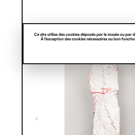
princ
Gestion des cookies
Navigation
verticale
Ce site utilise des cookies déposés par le musée ou par de
Aller
À l’exception des cookies nécessaires au bon fonction
au
contenu
principal