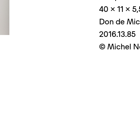
40 x 11 x 5
Don de Mic
2016.13.85
© Crédit photo
© Michel N