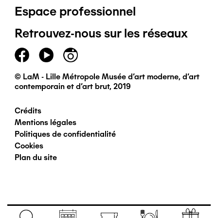
Espace professionnel
de
Retrouvez-nous sur les réseaux
page
principal
© LaM - Lille Métropole Musée d'art moderne, d'art
contemporain et d'art brut, 2019
Crédits
Pied
Mentions légales
Politiques de confidentialité
de
Cookies
Plan du site
page
secondaire
Navigation