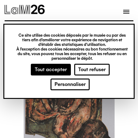
Gestion des cookies
Ce site utilise des cookies déposés par le musée ou par des
Aller
tiers afin d’améliorer votre expérience de navigation et
d’établir des statistiques d’utilisation.
au
À l’exception des cookies nécessaires au bon fonctionnement
du site, vous pouvez tous les accepter, tous les refuser ou en
contenu
personnaliser le dépôt.
principal
Tout accepter
Tout refuser
Personnaliser