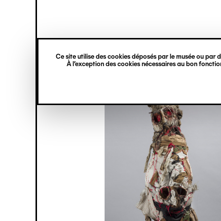
princ
Gestion des cookies
Navigation
verticale
Ce site utilise des cookies déposés par le musée ou par de
Aller
À l’exception des cookies nécessaires au bon fonction
au
contenu
principal