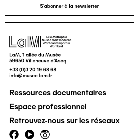
S'abonner à la newsletter
Image
LaM, 1 allée du Musée
59650 Villeneuve d'Ascq
+33 (0)3 20 19 68 68
info@musee-lam.fr
Ressources documentaires
Pied
Espace professionnel
de
Retrouvez-nous sur les réseaux
page