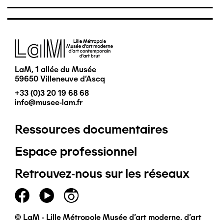
Image
LaM, 1 allée du Musée
59650 Villeneuve d'Ascq
+33 (0)3 20 19 68 68
info@musee-lam.fr
Ressources documentaires
Pied
Espace professionnel
de
Retrouvez-nous sur les réseaux
page
principal
© LaM - Lille Métropole Musée d'art moderne, d'art