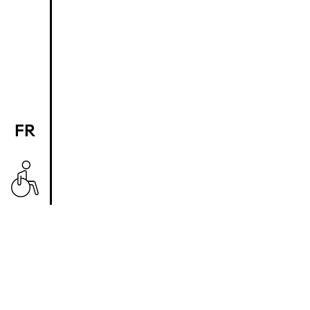
FR
EN