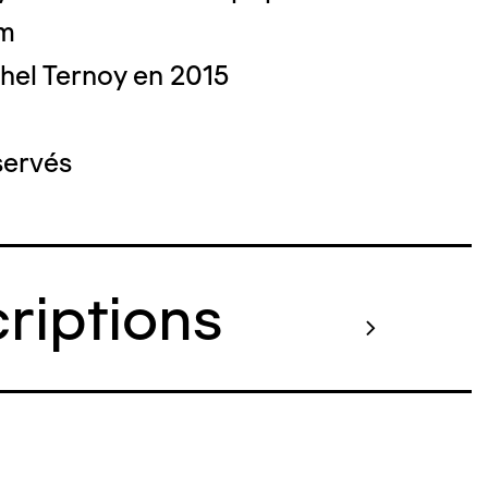
cm
hel Ternoy en 2015
servés
criptions