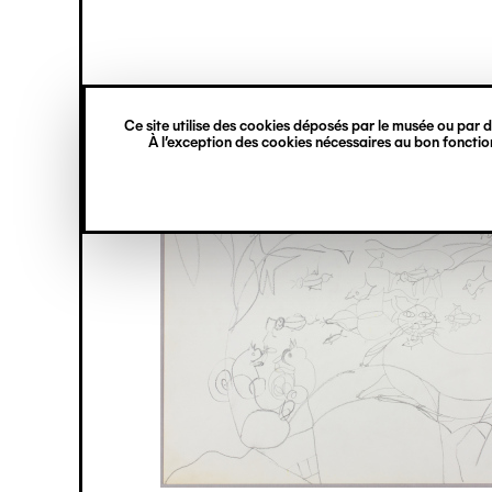
princ
Gestion des cookies
Navigation
verticale
Ce site utilise des cookies déposés par le musée ou par de
Aller
À l’exception des cookies nécessaires au bon fonction
au
contenu
principal