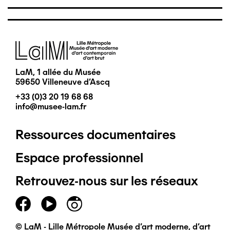
Image
LaM, 1 allée du Musée
59650 Villeneuve d'Ascq
+33 (0)3 20 19 68 68
info@musee-lam.fr
Ressources documentaires
Pied
Espace professionnel
de
Retrouvez-nous sur les réseaux
page
principal
© LaM - Lille Métropole Musée d'art moderne, d'art