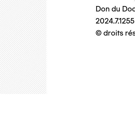
Don du Doc
2024.7.1255
© droits ré