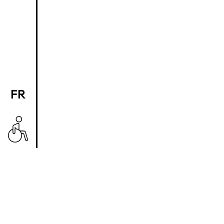
FR
EN