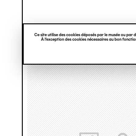
princ
Gestion des cookies
Navigation
verticale
Ce site utilise des cookies déposés par le musée ou par de
Aller
À l’exception des cookies nécessaires au bon fonction
au
contenu
principal