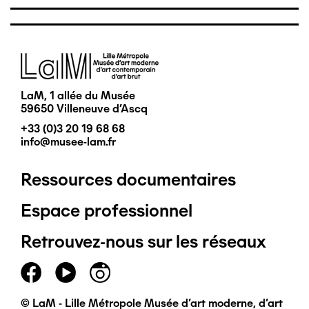
Image
LaM, 1 allée du Musée
59650 Villeneuve d'Ascq
+33 (0)3 20 19 68 68
info@musee-lam.fr
Ressources documentaires
Pied
Espace professionnel
de
Retrouvez-nous sur les réseaux
page
principal
© LaM - Lille Métropole Musée d'art moderne, d'art