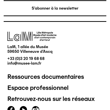
S'abonner à la newsletter
Image
LaM, 1 allée du Musée
59650 Villeneuve d'Ascq
+33 (0)3 20 19 68 68
info@musee-lam.fr
Ressources documentaires
Pied
Espace professionnel
de
Retrouvez-nous sur les réseaux
page