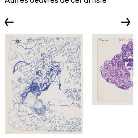
Autres oeuvres de cet artiste
←
→