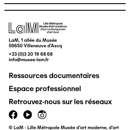
Image
LaM, 1 allée du Musée
59650 Villeneuve d'Ascq
+33 (0)3 20 19 68 68
info@musee-lam.fr
Ressources documentaires
Pied
Espace professionnel
de
Retrouvez-nous sur les réseaux
page
principal
© LaM - Lille Métropole Musée d'art moderne, d'art