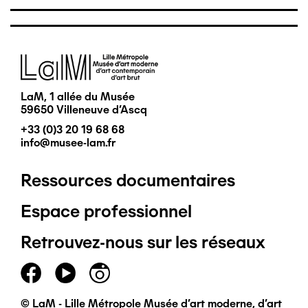
Image
LaM, 1 allée du Musée
59650 Villeneuve d'Ascq
+33 (0)3 20 19 68 68
info@musee-lam.fr
Ressources documentaires
Pied
Espace professionnel
de
Retrouvez-nous sur les réseaux
page
principal
© LaM - Lille Métropole Musée d'art moderne, d'art