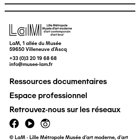
Image
LaM, 1 allée du Musée
59650 Villeneuve d'Ascq
+33 (0)3 20 19 68 68
info@musee-lam.fr
Ressources documentaires
Pied
Espace professionnel
de
Retrouvez-nous sur les réseaux
page
principal
© LaM - Lille Métropole Musée d'art moderne, d'art