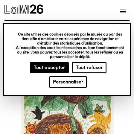
Gestion des cookies
Ce site utilise des cookies déposés par le musée ou par des
Aller
tiers afin d’améliorer votre expérience de navigation et
d’établir des statistiques d’utilisation.
au
À l’exception des cookies nécessaires au bon fonctionnement
du site, vous pouvez tous les accepter, tous les refuser ou en
contenu
personnaliser le dépôt.
principal
Tout accepter
Tout refuser
Personnaliser