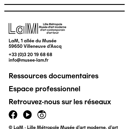
Image
LaM, 1 allée du Musée
59650 Villeneuve d'Ascq
+33 (0)3 20 19 68 68
info@musee-lam.fr
Ressources documentaires
Pied
Espace professionnel
de
Retrouvez-nous sur les réseaux
page
principal
© LaM - Lille Métropole Musée d'art moderne, d'art