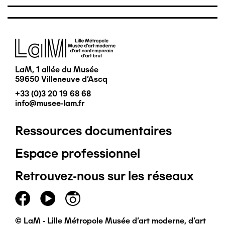
Image
LaM, 1 allée du Musée
59650 Villeneuve d'Ascq
+33 (0)3 20 19 68 68
info@musee-lam.fr
Ressources documentaires
Pied
Espace professionnel
de
Retrouvez-nous sur les réseaux
page
principal
© LaM - Lille Métropole Musée d'art moderne, d'art