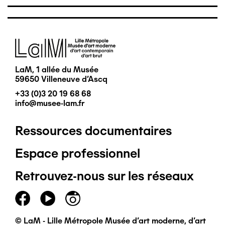
Image
LaM, 1 allée du Musée
59650 Villeneuve d'Ascq
+33 (0)3 20 19 68 68
info@musee-lam.fr
Ressources documentaires
Pied
Espace professionnel
de
Retrouvez-nous sur les réseaux
page
principal
© LaM - Lille Métropole Musée d'art moderne, d'art