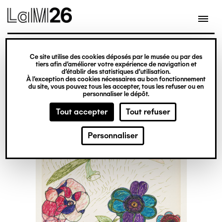
Gestion des cookies
Ce site utilise des cookies déposés par le musée ou par des
Aller
tiers afin d’améliorer votre expérience de navigation et
d’établir des statistiques d’utilisation.
au
À l’exception des cookies nécessaires au bon fonctionnement
du site, vous pouvez tous les accepter, tous les refuser ou en
contenu
personnaliser le dépôt.
principal
Tout accepter
Tout refuser
Personnaliser