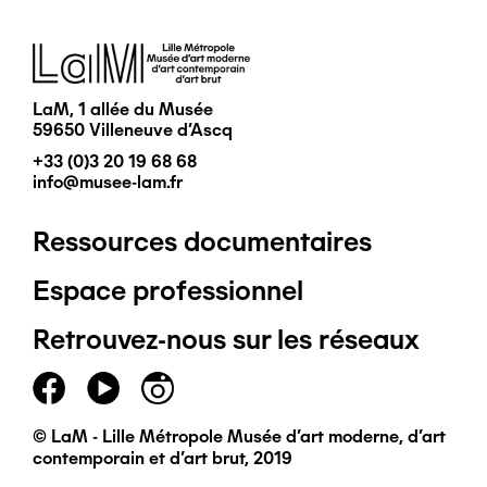
Image
LaM, 1 allée du Musée
59650 Villeneuve d'Ascq
+33 (0)3 20 19 68 68
info@musee-lam.fr
Ressources documentaires
Pied
Espace professionnel
de
Retrouvez-nous sur les réseaux
page
principal
© LaM - Lille Métropole Musée d'art moderne, d'art
contemporain et d'art brut, 2019