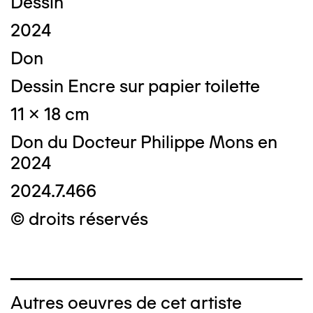
Dessin
2024
Don
Dessin Encre sur papier toilette
11 x 18 cm
Don du Docteur Philippe Mons en
2024
2024.7.466
© droits réservés
Autres oeuvres de cet artiste