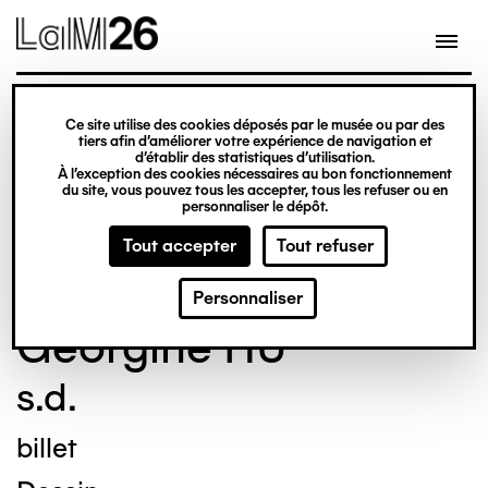
Gestion des cookies
Ce site utilise des cookies déposés par le musée ou par des
Aller
tiers afin d’améliorer votre expérience de navigation et
d’établir des statistiques d’utilisation.
au
À l’exception des cookies nécessaires au bon fonctionnement
du site, vous pouvez tous les accepter, tous les refuser ou en
contenu
© Crédit photo : Nicolas Dewitte/LaM Lille
personnaliser le dépôt.
principal
métropole musée d’art moderne d’art
Tout accepter
Tout refuser
contemporain et d’art brut
Personnaliser
Georgine HU
s.d.
billet