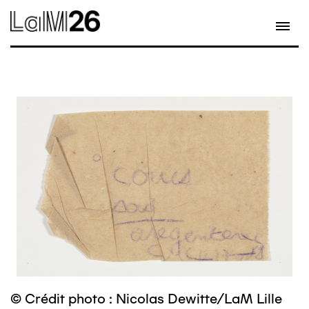
Aller
au
contenu
principal
© Crédit photo : Nicolas Dewitte/LaM Lille