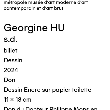
métropole musée d’art moderne d’art
contemporain et d’art brut
Georgine HU
s.d.
billet
Dessin
2024
Don
Dessin Encre sur papier toilette
11 x 18 cm
Don du Docteur Philippe Mons en