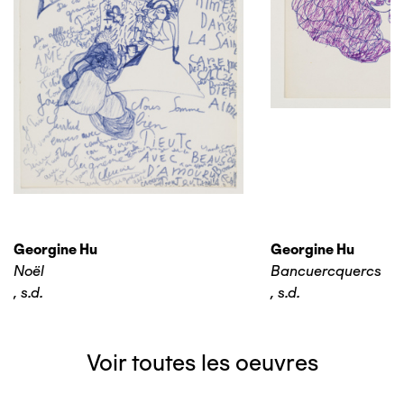
Georgine Hu
Georgine Hu
Noël
Bancuercquercs
,
s.d.
,
s.d.
Voir toutes les oeuvres