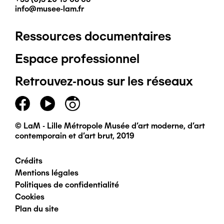
info@musee-lam.fr
Ressources documentaires
Pied
Espace professionnel
de
Retrouvez-nous sur les réseaux
page
principal
© LaM - Lille Métropole Musée d'art moderne, d'art
contemporain et d'art brut, 2019
Crédits
Pied
Mentions légales
Politiques de confidentialité
de
Cookies
Plan du site
page