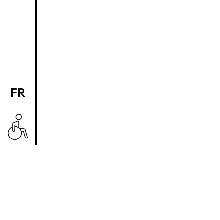
FR
EN