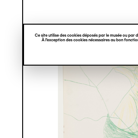
princ
Gestion des cookies
Navigation
verticale
Ce site utilise des cookies déposés par le musée ou par de
Aller
À l’exception des cookies nécessaires au bon fonction
au
contenu
principal