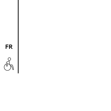
FR
EN