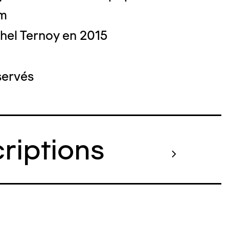
cm
hel Ternoy en 2015
servés
criptions