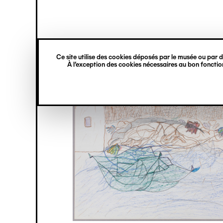
princ
Gestion des cookies
Navigation
verticale
Ce site utilise des cookies déposés par le musée ou par de
Aller
À l’exception des cookies nécessaires au bon fonction
au
contenu
principal