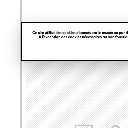
princ
Gestion des cookies
Navigation
verticale
Ce site utilise des cookies déposés par le musée ou par de
Aller
À l’exception des cookies nécessaires au bon fonction
au
contenu
principal