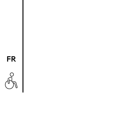
FR
EN