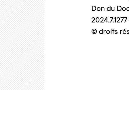
Don du Doc
2024.7.1277
© droits ré