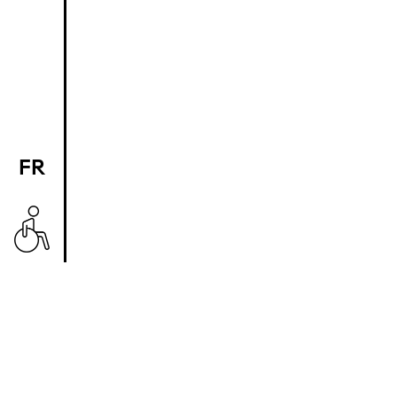
FR
EN