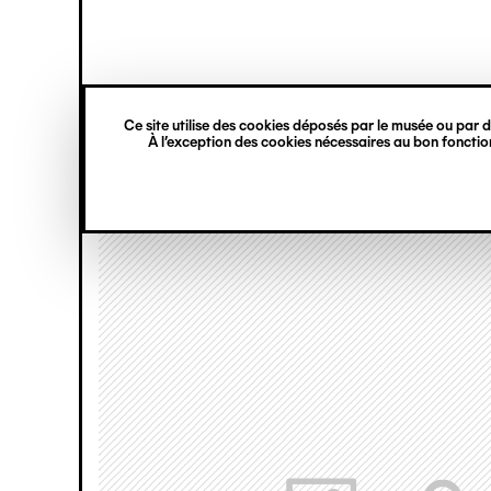
princ
Gestion des cookies
Navigation
verticale
Ce site utilise des cookies déposés par le musée ou par de
Aller
À l’exception des cookies nécessaires au bon fonction
au
contenu
principal