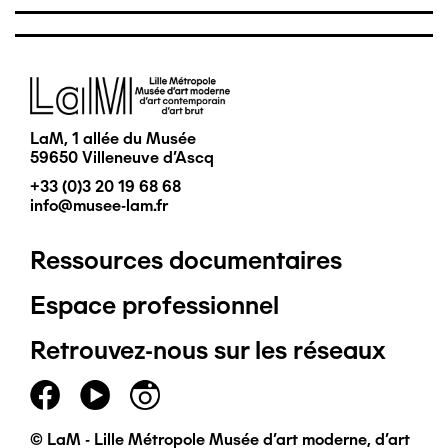
Image
LaM, 1 allée du Musée
59650 Villeneuve d'Ascq
+33 (0)3 20 19 68 68
info@musee-lam.fr
Ressources documentaires
Pied
Espace professionnel
de
Retrouvez-nous sur les réseaux
page
principal
© LaM - Lille Métropole Musée d'art moderne, d'art