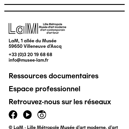
Image
LaM, 1 allée du Musée
59650 Villeneuve d'Ascq
+33 (0)3 20 19 68 68
info@musee-lam.fr
Ressources documentaires
Pied
Espace professionnel
de
Retrouvez-nous sur les réseaux
page
principal
© LaM - Lille Métropole Musée d'art moderne, d'art