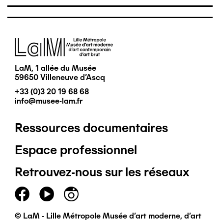
Image
LaM, 1 allée du Musée
59650 Villeneuve d'Ascq
+33 (0)3 20 19 68 68
info@musee-lam.fr
Ressources documentaires
Pied
Espace professionnel
de
Retrouvez-nous sur les réseaux
page
principal
© LaM - Lille Métropole Musée d'art moderne, d'art