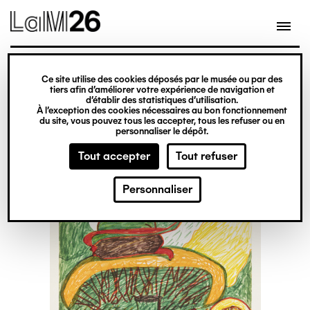
Gestion des cookies
Ce site utilise des cookies déposés par le musée ou par des
Aller
tiers afin d’améliorer votre expérience de navigation et
d’établir des statistiques d’utilisation.
au
À l’exception des cookies nécessaires au bon fonctionnement
du site, vous pouvez tous les accepter, tous les refuser ou en
contenu
personnaliser le dépôt.
principal
Tout accepter
Tout refuser
Personnaliser