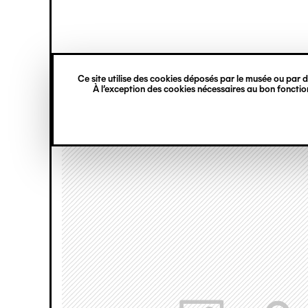
princ
Gestion des cookies
Navigation
verticale
Ce site utilise des cookies déposés par le musée ou par de
Aller
À l’exception des cookies nécessaires au bon fonction
au
contenu
principal