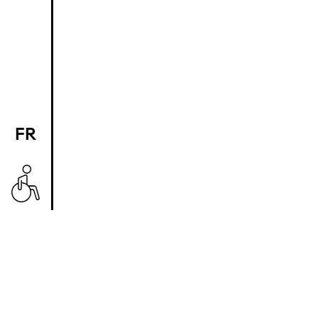
FR
EN