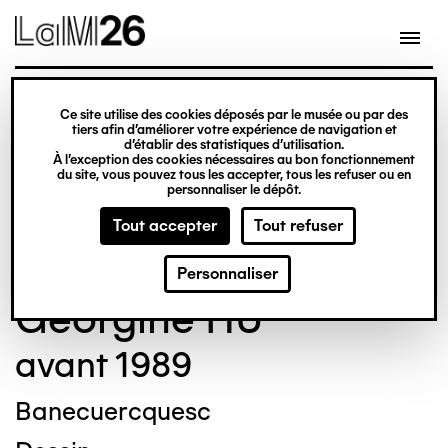
Gestion des cookies
Ce site utilise des cookies déposés par le musée ou par des
Aller
tiers afin d’améliorer votre expérience de navigation et
d’établir des statistiques d’utilisation.
au
À l’exception des cookies nécessaires au bon fonctionnement
du site, vous pouvez tous les accepter, tous les refuser ou en
contenu
© Crédit photo : Nicolas Dewitte/LaM Lille
personnaliser le dépôt.
principal
métropole musée d’art moderne d’art
Tout accepter
Tout refuser
contemporain et d’art brut
Personnaliser
Georgine HU
avant 1989
Banecuercquesc