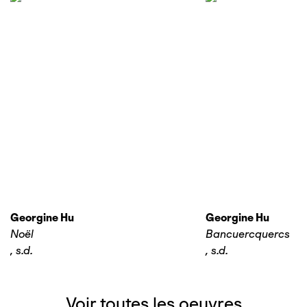
Georgine Hu
Georgine Hu
Noël
Bancuercquercs
,
s.d.
,
s.d.
Voir toutes les oeuvres